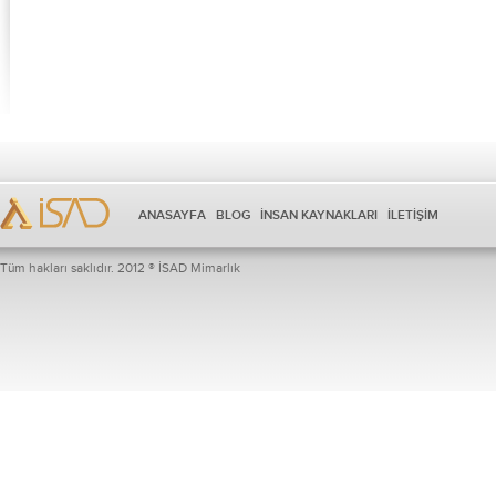
ANASAYFA
BLOG
İNSAN KAYNAKLARI
İLETİŞİM
Tüm hakları saklıdır. 2012 ® İSAD Mimarlık